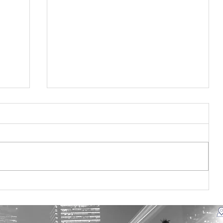
ia
Ação de sensibilização do
ra
projeto Mar&Ar na UTAD e na
Escola Secundária São Pedro