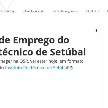
Consulting
Talent Acquisition
Career Management
Talent Hub
 de Emprego do
itécnico de Setúbal
nager na QSR, vai estar hoje, em formato 
do 
Instituto Politécnico de Setúbal
!💪