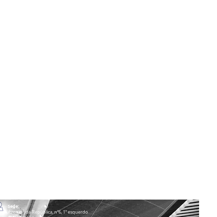
Sede:
Avenida da República, nº6, 1º esquerdo